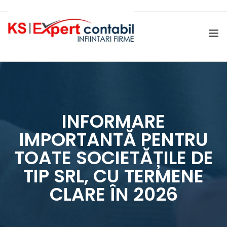
ÎNFIINȚARE SRL
CERTIFICAT DE ATESTARE FISCALĂ
ÎNFIINȚARE PFA
DIZOLVARE ȘI LICHIDARE FIRMĂ
MENȚIUNI PERSOANE JURIDICE (
SERVICII ONRC )
SERVICII SALARIZARE SI
ADMINISTRARE PERSONAL
INFORMARE
GĂZDUIRE SEDIU SOCIAL
IMPORTANTĂ PENTRU
TOATE SOCIETĂȚILE DE
TIP SRL, CU TERMENE
CLARE ÎN 2026