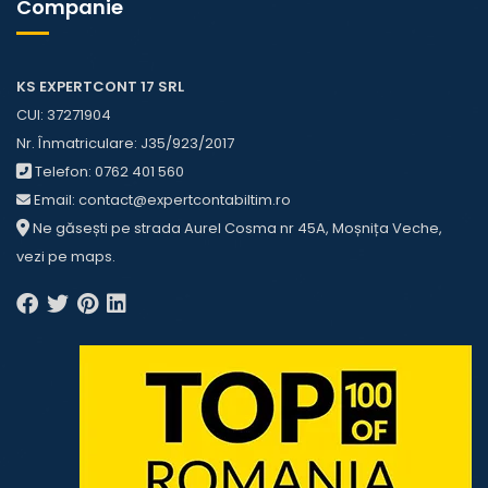
Companie
KS EXPERTCONT 17 SRL
CUI: 37271904
Nr. Înmatriculare: J35/923/2017
Telefon:
0762 401 560
Email:
contact@expertcontabiltim.ro
Ne găsești pe strada Aurel Cosma nr 45A, Moșnița Veche,
vezi pe
maps
.