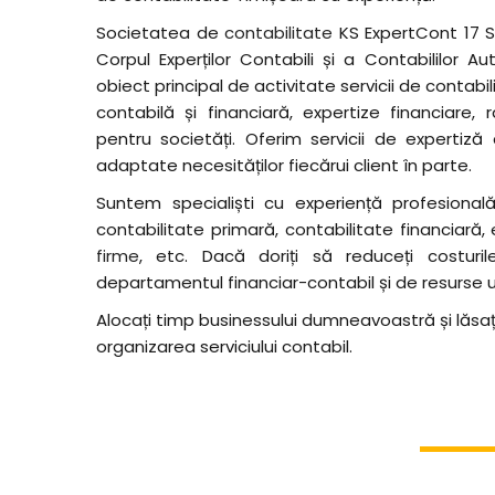
Societatea de
contabilitate
KS ExpertCont 17 
Corpul Experților Contabili și a Contabililor A
obiect principal de activitate servicii de contab
contabilă și financiară, expertize financiare, r
pentru societăți. Oferim servicii de expertiză 
adaptate necesităților fiecărui client în parte.
Suntem specialiști cu experiență profesională
contabilitate primară, contabilitate financiară,
firme
, etc. Dacă doriți să reduceți costuril
departamentul financiar-contabil și de resurse 
Alocați timp businessului dumneavoastră și lăsaț
organizarea serviciului contabil.