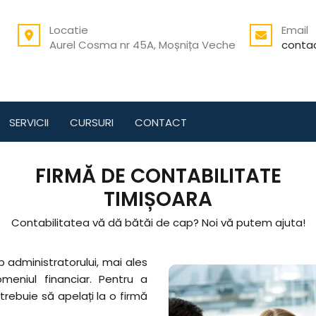
Locatie
Email
Aurel Cosma nr 45A, Moșnița Veche
conta
SERVICII
CURSURI
CONTACT
FIRMĂ DE CONTABILITATE
TIMIȘOARA
Contabilitatea vă dă bătăi de cap? Noi vă putem ajuta!
 administratorului, mai ales
meniul financiar. Pentru a
trebuie să apelați la o
firmă