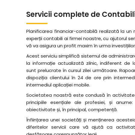
Servicii complete de Contabil
Planificarea financiar-contabilă realizată la un
experții contabili ai firmei noastre, cu ajutorul ser
vă va asigura un profit maxim în urma investițiilo
Acest serviciu simplifică sistemul de administrar
la informație actualizată zilnic, indiferent de lo
sunt prelucrate în cursul zilei următoare. Rapo
dispoziția clientului în 24 de ore prin interme
intermediul aplicației mobile.
Societatea noastră este condusă în activitat
principiile esențiale ale profesiei, și anume:
obiectivitate și, în principal, competență.
Înființarea unei societăți și menținerea acestei
diferitelor servicii care vă ajută ca activ
desfășoare corespunzător legii.