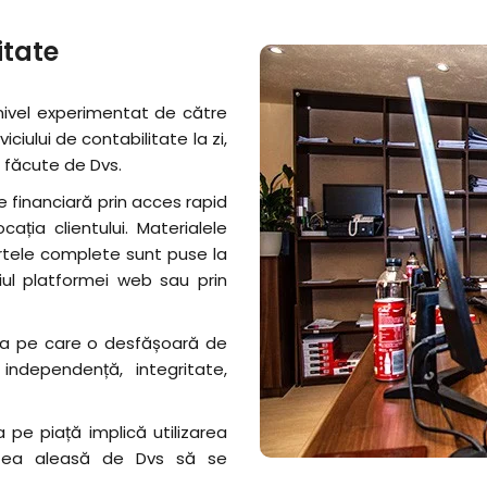
itate
 nivel experimentat de către
viciului de contabilitate la zi,
r făcute de Dvs.
e financiară prin acces rapid
cația clientului. Materialele
artele complete sunt puse la
diul platformei web sau prin
ea pe care o desfășoară de
 independență, integritate,
a pe piață implică utilizarea
itatea aleasă de Dvs să se