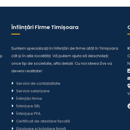
Înființări Firme Timișoara
Suntem specializați în înființări de firme atât în Timișoara
K
și
cât și în alte localități. Vă putem ajuta să deschideți
C
orice tip de societate,
afla detalii
. Cu noi ideea Dvs va
N
deveni realitate!
Servicii de contabilitate
Servicii salarizare
V
Înființări firme
Înființare SRL
Înființare PFA
Certificat de atestare fiscală
Dizolvare și lichidare firmă