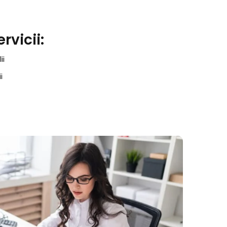
rvicii:
ii
i