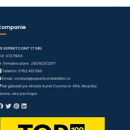
Companie
S EXPERTCONT 17 SRL
UI: 37271904
r. Înmatriculare: J35/923/2017
Telefon:
0762 401 560
Email:
contact@expertcontabiltim.ro
Ne găsești pe strada Aurel Cosma nr 45A, Moșnița
eche, vezi pe
maps
.