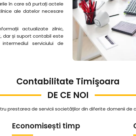
ile în care să purtați actele
ilnice ale datelor necesare
rmații actualizate zilnic,
 dar și suport contabil este
termediul serviciului de
Contabilitate Timişoara
DE CE NOI
restarea de servicii societăților din diferite domenii de acti
Economisești timp