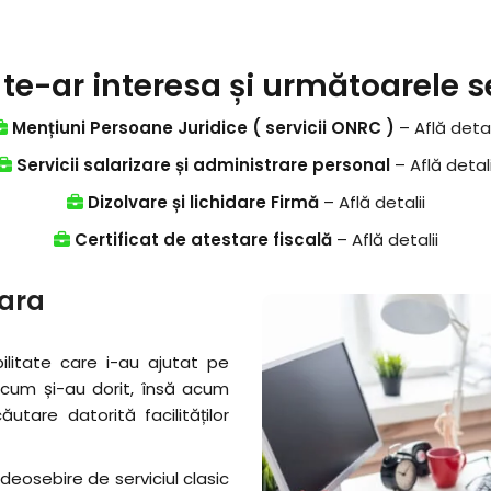
te-ar interesa și următoarele se
Mențiuni Persoane Juridice ( servicii ONRC )
–
Află detal
Servicii salarizare și administrare personal
–
Află detali
Dizolvare și lichidare Firmă
–
Află detalii
Certificat de atestare fiscală
–
Află detalii
oara
bilitate care i-au ajutat pe
 cum și-au dorit, însă acum
utare datorită facilităților
 deosebire de serviciul clasic