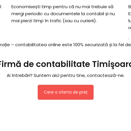
l
Economisești timp pentru că nu mai trebuie să
B
mergi periodic cu documentele la contabil și nu
E
mai pierzi timp în trafic (sau cu curierii).
l
r
.
ție – contabilitatea online este 100% securizată și la fel de
Firmă de contabilitate Timişoar
Ai întrebări? Suntem aici pentru tine, contactează-ne.
Cere o oferta de preț