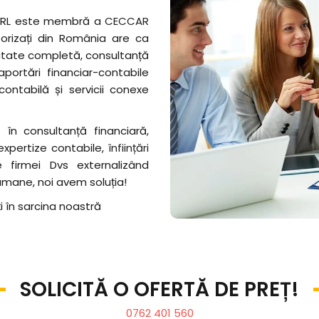
SRL este membră a
CECCAR
utorizați din România are ca
ilitate completă, consultanță
aportări financiar-contabile
contabilă și servicii conexe
 în consultanță financiară,
 expertize contabile,
înființări
e firmei Dvs externalizând
umane, noi avem soluția!
i în sarcina noastră
SOLICITĂ O OFERTĂ DE PREȚ!
0762 401 560