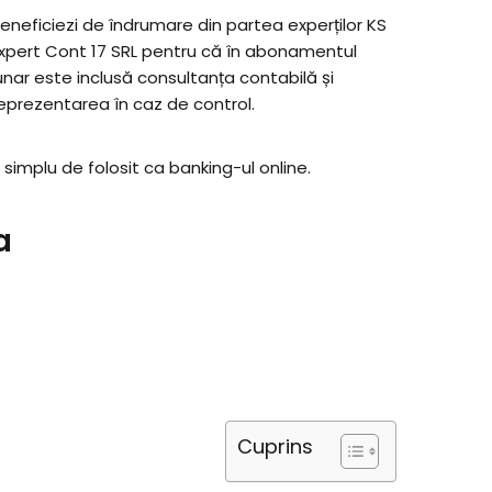
eneficiezi de îndrumare din partea experților KS
xpert Cont 17 SRL pentru că în abonamentul
unar este inclusă consultanța contabilă și
eprezentarea în caz de control.
 simplu de folosit ca banking-ul online.
a
Cuprins