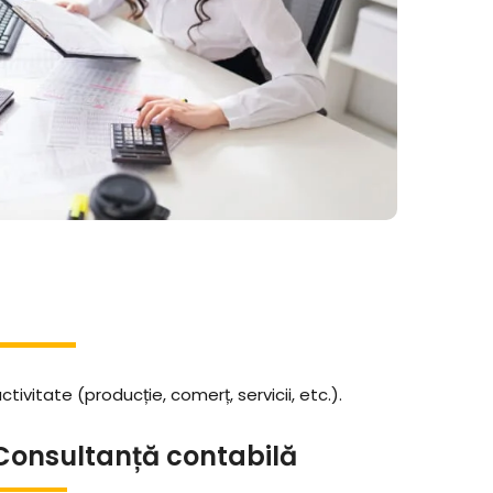
vitate (producție, comerț, servicii, etc.).
Consultanță contabilă