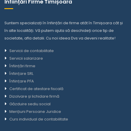
Înființări Firme Timișoara
Suntem specializați în înființări de firme atât în Timișoara cât și
în alte localități. Vă putem ajuta să deschideți orice tip de
societate,
afla detalii
. Cu noi ideea Dvs va deveni realitate!
Servicii de contabilitate
Servicii salarizare
Înființări firme
Înființare SRL
Înființare PFA
Certificat de atestare fiscală
Dizolvare și lichidare firmă
Găzduire sediu social
Mențiuni Persoane Juridice
Curs individual de contabilitate