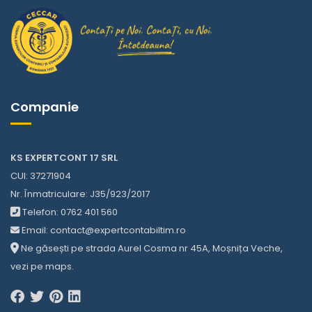
Companie
KS EXPERTCONT 17 SRL
CUI: 37271904
Nr. Înmatriculare: J35/923/2017
Telefon:
0762 401 560
Email:
contact@expertcontabiltim.ro
Ne găsești pe strada Aurel Cosma nr 45A, Moșnița Veche,
vezi pe
maps
.