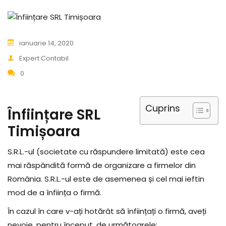
ianuarie 14, 2020
Expert Contabil
0
Cuprins
Înființare SRL
Timișoara
S.R.L.-ul (societate cu răspundere limitată) este cea
mai răspândită formă de organizare a firmelor din
România. S.R.L.-ul este de asemenea și cel mai ieftin
mod de a înființa o firmă.
În cazul în care v-ați hotărât să înființați o firmă, aveți
nevoie, pentru început, de următoarele: