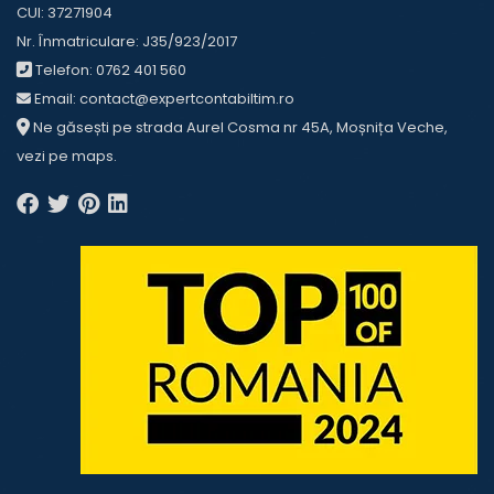
CUI: 37271904
Nr. Înmatriculare: J35/923/2017
Telefon:
0762 401 560
Email:
contact@expertcontabiltim.ro
Ne găsești pe strada Aurel Cosma nr 45A, Moșnița Veche,
vezi pe
maps
.