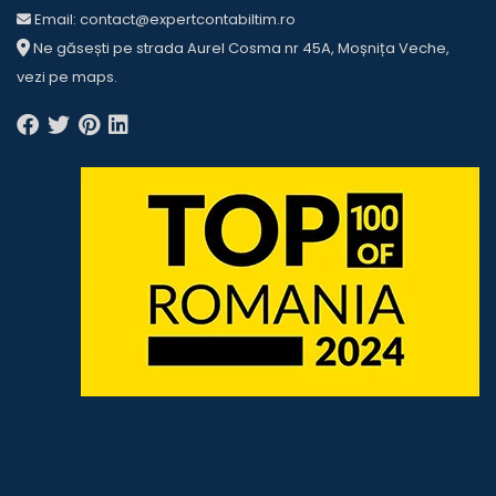
Email:
contact@expertcontabiltim.ro
Ne găsești pe strada Aurel Cosma nr 45A, Moșnița Veche,
vezi pe
maps
.