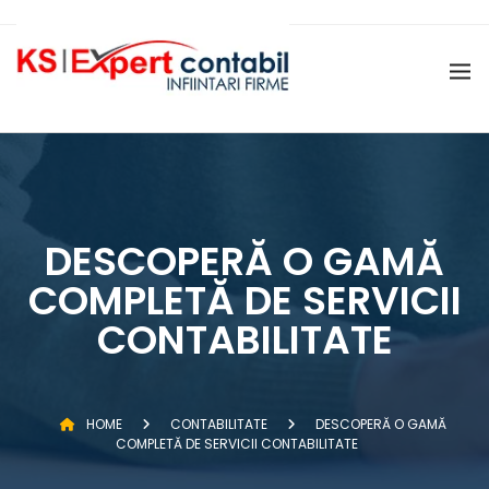
ÎNFIINȚARE SRL
CERTIFICAT DE ATESTARE FISCALĂ
ÎNFIINȚARE PFA
DIZOLVARE ȘI LICHIDARE FIRMĂ
MENȚIUNI PERSOANE JURIDICE (
SERVICII ONRC )
SERVICII SALARIZARE SI
ADMINISTRARE PERSONAL
DESCOPERĂ O GAMĂ
GĂZDUIRE SEDIU SOCIAL
COMPLETĂ DE SERVICII
CONTABILITATE
HOME
CONTABILITATE
DESCOPERĂ O GAMĂ
COMPLETĂ DE SERVICII CONTABILITATE