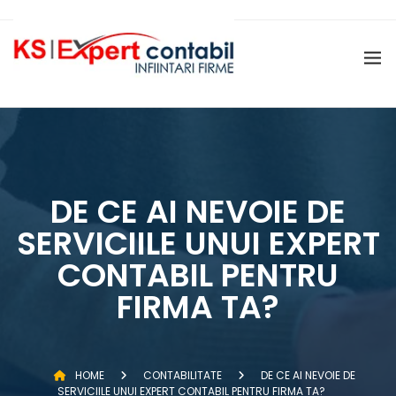
ÎNFIINȚARE SRL
CERTIFICAT DE ATESTARE FISCALĂ
ÎNFIINȚARE PFA
DIZOLVARE ȘI LICHIDARE FIRMĂ
MENȚIUNI PERSOANE JURIDICE (
SERVICII ONRC )
SERVICII SALARIZARE SI
ADMINISTRARE PERSONAL
DE CE AI NEVOIE DE
GĂZDUIRE SEDIU SOCIAL
SERVICIILE UNUI EXPERT
CONTABIL PENTRU
FIRMA TA?
HOME
CONTABILITATE
DE CE AI NEVOIE DE
SERVICIILE UNUI EXPERT CONTABIL PENTRU FIRMA TA?