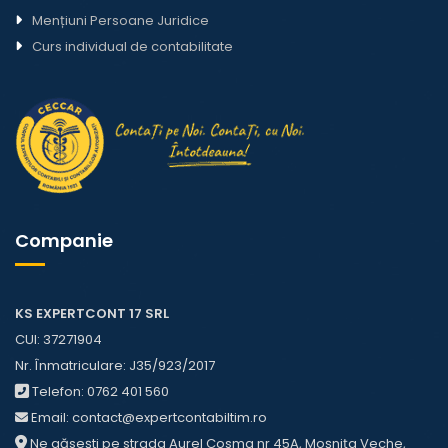
Mențiuni Persoane Juridice
Curs individual de contabilitate
Companie
KS EXPERTCONT 17 SRL
CUI: 37271904
Nr. Înmatriculare: J35/923/2017
Telefon:
0762 401 560
Email:
contact@expertcontabiltim.ro
Ne găsești pe strada Aurel Cosma nr 45A, Moșnița Veche,